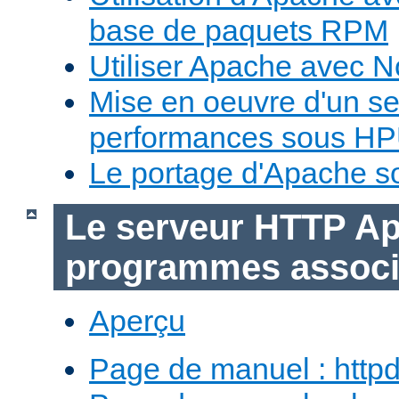
base de paquets RPM
Utiliser Apache avec 
Mise en oeuvre d'un s
performances sous H
Le portage d'Apache 
Le serveur HTTP Ap
programmes assoc
Aperçu
Page de manuel : http