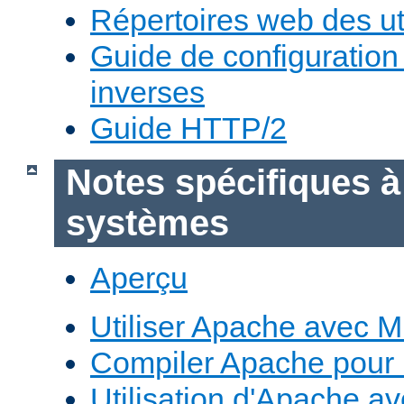
Répertoires web des uti
Guide de configuratio
inverses
Guide HTTP/2
Notes spécifiques à
systèmes
Aperçu
Utiliser Apache avec 
Compiler Apache pour
Utilisation d'Apache a