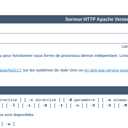
Serveur HTTP Apache Versio
Lan
pour fonctionner sous forme de processus démon indépendant. Lorsqu'il 
.
sur les systèmes de style Unix ou
en tant que service so
apache2ctl
irective
] [ -
c
directive
] [ -
D
paramètre
] [ -
e
niveau
] [ -
l
] [ -
L
] [ -
S
] [ -
t
] [ -
v
] [ -
V
] [ -
X
] [ -
M
es sont disponibles :
[ -
w
]