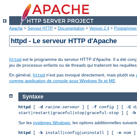
Apache
>
Serveur HTTP
>
Documentation
>
Version 2.4
>
Programmes
httpd - Le serveur HTTP d'Apache
est le programme du serveur HTTP d'Apache. Il a été conçu 
httpd
jeu de processus enfants ou de threads qui traiteront les requêtes
En général,
n'est pas invoqué directement, mais plutôt via
httpd
comme application de console sous Windows 9x et ME
.
Syntaxe
httpd
[ -
d
racine-serveur
] [ -
f
config
] [ -
C
d
start|restart|graceful|stop|graceful-stop ] [ -
h
Sur les
systèmes Windows
, les options additionnelles suivant
httpd
[ -
k
install|config|uninstall ] [ -
n
nom
] 