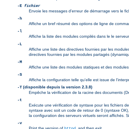
-E
fichier
Envoie les messages d'erreur de démarrage vers le fic
-h
Affiche un bref résumé des options de ligne de comma
-l
Affiche la liste des modules compilés dans le le serveu
-L
Affiche une liste des directives fournies par les modul
directives fournies par les modules partagés (dynamiqu
-M
Affiche une liste des modules statiques et des modul
-S
Affiche la configuration telle qu'elle est issue de l'inte
(disponible depuis la version 2.3.8)
-T
Empêche la vérification de la racine des documents 
-t
Exécute une vérification de syntaxe pour les fichiers 
syntaxe avec soit un code de retour de 0 (syntaxe OK), 
la configuration des serveurs virtuels seront affichés. S
-v
Print the version of
, and then exit.
httpd