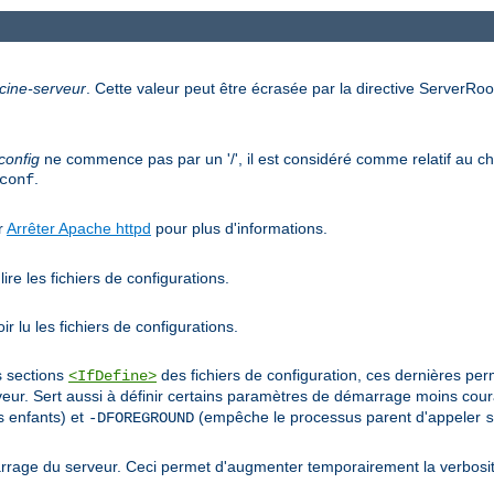
cine-serveur
. Cette valeur peut être écrasée par la directive ServerRoot
config
ne commence pas par un '/', il est considéré comme relatif au che
.
conf
ir
Arrêter Apache httpd
pour plus d'informations.
ire les fichiers de configurations.
r lu les fichiers de configurations.
s sections
des fichiers de configuration, ces dernières pe
<IfDefine>
r. Sert aussi à définir certains paramètres de démarrage moins co
 enfants) et
(empêche le processus parent d'appeler
-DFOREGROUND
s
rage du serveur. Ceci permet d'augmenter temporairement la verbosit