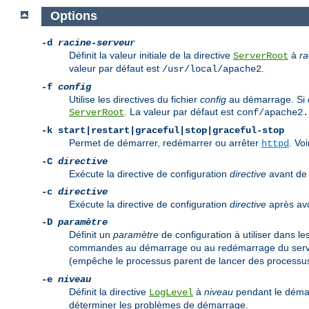
Options
-d
racine-serveur
Définit la valeur initiale de la directive
à
ra
ServerRoot
valeur par défaut est
.
/usr/local/apache2
-f
config
Utilise les directives du fichier
config
au démarrage. Si
. La valeur par défaut est
ServerRoot
conf/apache2.
-k
start|restart|graceful|stop|graceful-stop
Permet de démarrer, redémarrer ou arrêter
. Vo
httpd
-C
directive
Exécute la directive de configuration
directive
avant de l
-c
directive
Exécute la directive de configuration
directive
après avoi
-D
paramètre
Définit un
paramètre
de configuration à utiliser dans le
commandes au démarrage ou au redémarrage du serveu
(empêche le processus parent de lancer des processus
-e
niveau
Définit la directive
à
niveau
pendant le démar
LogLevel
déterminer les problèmes de démarrage.