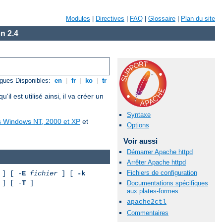
Modules
|
Directives
|
FAQ
|
Glossaire
|
Plan du site
n 2.4
gues Disponibles:
en
|
fr
|
ko
|
tr
est utilisé ainsi, il va créer un
Syntaxe
us Windows NT, 2000 et XP
et
Options
Voir aussi
Démarrer Apache httpd
Arrêter Apache httpd
Fichiers de configuration
] [ -
E
fichier
] [
-k
] [ -
T
]
Documentations spécifiques
aux plates-formes
apache2ctl
Commentaires