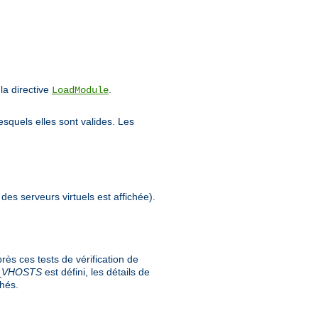
a directive
.
LoadModule
esquels elles sont valides. Les
 des serveurs virtuels est affichée).
ès ces tests de vérification de
_
VHOSTS
est défini, les détails de
chés.