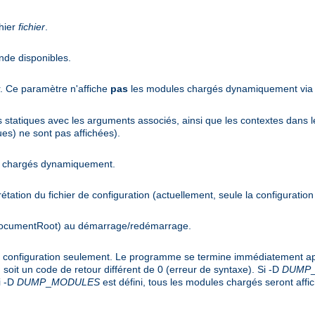
hier
fichier
.
nde disponibles.
r. Ce paramètre n'affiche
pas
les modules chargés dynamiquement via l
es statiques avec les arguments associés, ainsi que les contextes dans l
es) ne sont pas affichées).
es chargés dynamiquement.
rprétation du fichier de configuration (actuellement, seule la configuration
(DocumentRoot) au démarrage/redémarrage.
de configuration seulement. Le programme se termine immédiatement apr
soit un code de retour différent de 0 (erreur de syntaxe). Si -D
DUMP
i -D
DUMP
_
MODULES
est défini, tous les modules chargés seront affi