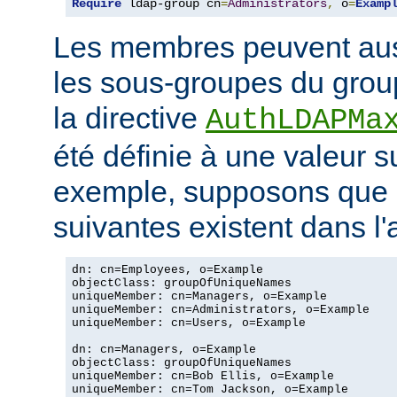
Require
 ldap-group cn
=
Administrators
,
 o
=
Examp
Les membres peuvent aus
les sous-groupes du grou
la directive
AuthLDAPMa
été définie à une valeur s
exemple, supposons que 
suivantes existent dans l
dn: cn=Employees, o=Example

objectClass: groupOfUniqueNames

uniqueMember: cn=Managers, o=Example

uniqueMember: cn=Administrators, o=Example

uniqueMember: cn=Users, o=Example

dn: cn=Managers, o=Example

objectClass: groupOfUniqueNames

uniqueMember: cn=Bob Ellis, o=Example

uniqueMember: cn=Tom Jackson, o=Example
