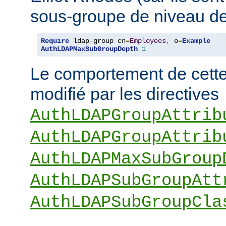
sous-groupe de niveau de
Require
 ldap-group cn
=
Employees
,
 o
=
Example
AuthLDAPMaxSubGroupDepth
1
Le comportement de cette 
modifié par les directives
AuthLDAPGroupAttrib
AuthLDAPGroupAttrib
AuthLDAPMaxSubGroup
AuthLDAPSubGroupAtt
AuthLDAPSubGroupCla