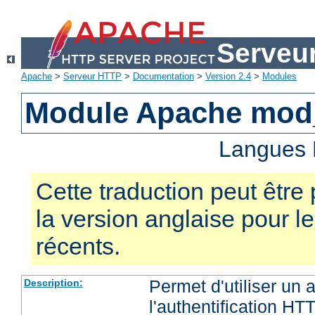
Serveu
Apache
>
Serveur HTTP
>
Documentation
>
Version 2.4
>
Modules
Module Apache mod
Langues 
Cette traduction peut être 
la version anglaise pour 
récents.
Permet d'utiliser un
Description:
l'authentification HT