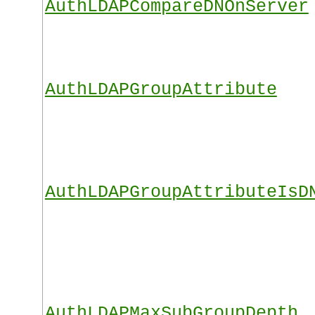
AuthLDAPCompareDNOnServer
AuthLDAPGroupAttribute
AuthLDAPGroupAttributeIsD
AuthLDAPMaxSubGroupDepth