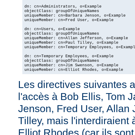
dn: cn=Administrators, o=Example

objectClass: groupOfUniqueNames

uniqueMember: cn=Barbara Jenson, o=Example

uniqueMember: cn=Fred User, o=Example

dn: cn=Users, o=Example

objectClass: groupOfUniqueNames

uniqueMember: cn=Allan Jefferson, o=Example

uniqueMember: cn=Paul Tilley, o=Example

uniqueMember: cn=Temporary Employees, o=Exampl
dn: cn=Temporary Employees, o=Example

objectClass: groupOfUniqueNames

uniqueMember: cn=Jim Swenson, o=Example

uniqueMember: cn=Elliot Rhodes, o=Example
Les directives suivantes a
l'accès à Bob Ellis, Tom 
Jenson, Fred User, Allan J
Tilley, mais l'interdiraie
Elliot Rhodes (car ils son