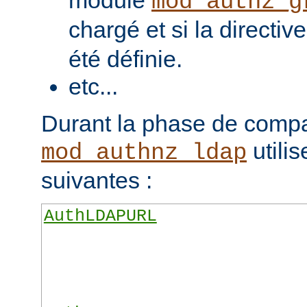
module
mod_authz_g
chargé et si la directiv
été définie.
etc...
Durant la phase de compa
utilis
mod_authnz_ldap
suivantes :
AuthLDAPURL