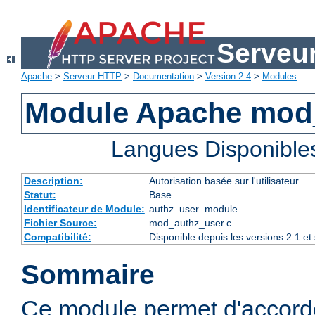
Serveu
Apache
>
Serveur HTTP
>
Documentation
>
Version 2.4
>
Modules
Module Apache mod
Langues Disponible
Description:
Autorisation basée sur l'utilisateur
Statut:
Base
Identificateur de Module:
authz_user_module
Fichier Source:
mod_authz_user.c
Compatibilité:
Disponible depuis les versions 2.1 e
Sommaire
Ce module permet d'accorde