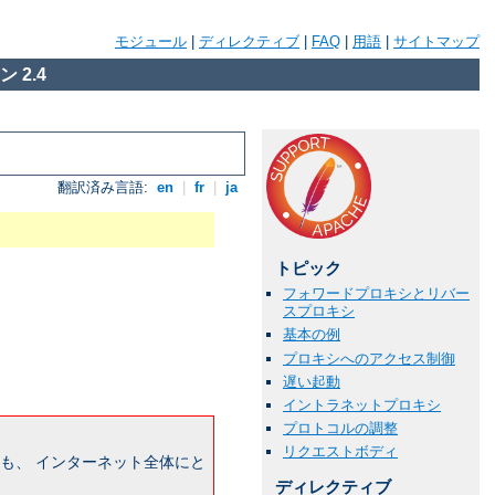
モジュール
|
ディレクティブ
|
FAQ
|
用語
|
サイトマップ
 2.4
翻訳済み言語:
en
|
fr
|
ja
トピック
フォワードプロキシとリバー
スプロキシ
基本の例
プロキシへのアクセス制御
遅い起動
イントラネットプロキシ
プロトコルの調整
リクエストボディ
も、 インターネット全体にと
ディレクティブ