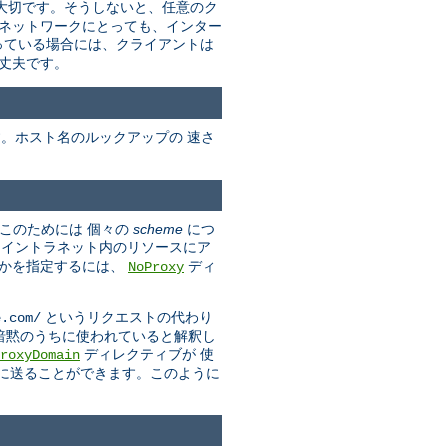
に大切です。そうしないと、任意のク
のネットワークにとっても、インター
っている場合には、クライアントは
丈夫です。
す。ホスト名のルックアップの 速さ
(このためには 個々の
scheme
につ
しイントラネット内のリソースにア
きかを指定するには、
ディ
NoProxy
というリクエストの代わり
e.com/
ンが 暗黙のうちに使われていると解釈し
ディレクティブが 使
roxyDomain
スに送ることができます。このように
。