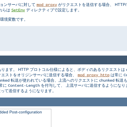
ケーションサーバに対して
がリクエストを送信する場合、 HTTP/1.0
mod_proxy
れらは
ディレクティブで設定します。
SetEnv
環境変数です。
ます。 HTTP プロトコル仕様によると、ボディのあるリクエストは ch
クエストをオリジンサーバに送信する場合、
は常に
mod_proxy_http
C
ked 転送が使われている場合、上流へのリクエストに chunked 転
常に
を付与して、 上流サーバに送信するようになり
Content-Length
を使って送信するようになります。
dded Post-configuration