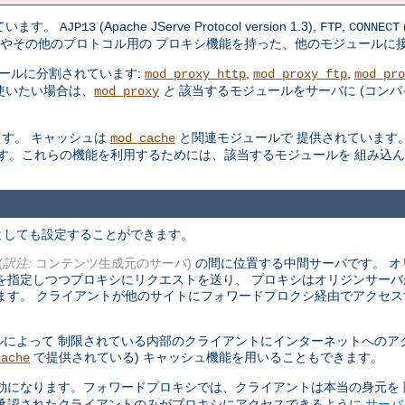
しています。
(Apache JServe Protocol version 1.3),
,
AJP13
FTP
CONNECT
やその他のプロトコル用の プロキシ機能を持った、他のモジュールに
ールに分割されています:
,
,
mod_proxy_http
mod_proxy_ftp
mod_pro
使いたい場合は、
と
該当するモジュールをサーバに (コン
mod_proxy
す。 キャッシュは
と関連モジュールで 提供されています。S
mod_cache
す。これらの機能を利用するためには、該当するモジュールを 組み込
としても設定することができます。
(
訳注:
コンテンツ生成元のサーバ)
の間に位置する中間サーバです。 オ
を指定しつつプロキシにリクエストを送り、 プロキシはオリジンサー
ます。 クライアントが他のサイトにフォワードプロクシ経由でアクセス
によって 制限されている内部のクライアントにインターネットへのア
で提供されている) キャッシュ機能を用いることもできます。
cache
効になります。フォワードプロキシでは、クライアントは本当の身元を
、承認されたクライアントのみがプロキシにアクセスできるように
サーバ