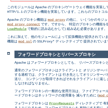
このモジュールは Apache のプロキシ/ゲートウェイ機能を実装
のプロキシ機能を実装しています。これらのプロトコル
HTTP/1.1
Apache のプロキシ機能は
の他に、 いくつかのモジュ
mod_proxy
です。ですから、 特定のプロキシの機能を
mod_proxy_connect
で動的に読み込むかして) 組み込む必要があります。
LoadModule
これに加えて、他のモジュールによって拡張機能が提供されていま
機能は
の
ディレクティブで 提供されていま
mod_ssl
SSLProxy*
フォワードプロキシとリバースプロキシ
Apache は
フォワード
プロキシとしても、
リバース
プロキシ
通常の
フォワードプロキシ
はクライアントと
オリジンサーバ
する過程では、クライアントは 行き先としてオリジンサーバ
送り、 コンテンツが取得できればそれをクライアントに返し
しなければなりません。
フォワードプロキシの一般的な使用方法は、ファイアウォール
ードプロキシはネットワークの使用量を 減らすために (
mod_
フォワードプロキシは
ディレクティブで 有
ProxyRequests
るようになるため、フォワードプロキシを 有効にする前に