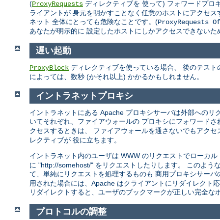
(
ディレクティブを 使って) フォワードプ
ProxyRequests
ライアントが 身元を明かすことなく任意のホストにアクセス
ネット 全体にとっても危険なことです。(
ProxyRequests O
あなたが明示的に 設定したホストにしかアクセスできないた
遅い起動
ディレクティブを使っている場合、 後のテストの
ProxyBlock
によっては、数秒 (かそれ以上) かかるかもしれません。
イントラネットプロキシ
イントラネットにある Apache プロキシサーバは外部への
いてそれぞれ、ファイアウォールの プロキシにフォワードさ
クセスするときは、 ファイアウォールを通さないでもアクセ
レクティブが 役に立ちます。
イントラネット内のユーザは WWW のリクエストでローカル
に "http://somehost/" をリクエストしたりしま
て、単純にリクエストを処理するものも 商用プロキシサーバ
用された場合には、Apache はクライアントにリダイレクト応
リダイレクトすると、ユーザのブックマークが正しい完全なホ
プロトコルの調整