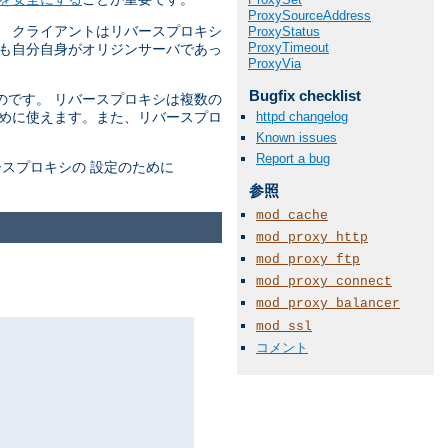
ProxySourceAddress
。 クライアントはリバースプロキシ
ProxyStatus
ProxyTimeout
かも自分自身がオリジンサーバであっ
ProxyVia
Bugfix checklist
のです。 リバースプロキシは複数の
httpd changelog
ために使えます。また、リバースプロ
Known issues
Report a bug
スプロキシの 設定のために
参照
mod_cache
mod_proxy_http
mod_proxy_ftp
mod_proxy_connect
mod_proxy_balancer
mod_ssl
コメント