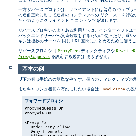
一方
リバースプロキシ
は、クライアントには普通の ウェブサ
の名前空間に対して通常のコンテンツへの リクエストを行な
たかのようにクライアントに コンテンツを返します。
リバースプロキシのよくある利用方法は、インターネットユー
バックエンドサーバへ負荷分散をするために 使ったり、遅い
キシは複数のサーバを 同じ URL 空間にまとめるために使う
リバースプロキシは
ディレクティブや
ProxyPass
RewriteR
を設定する必要は
ありません
。
ProxyRequests
基本の例
以下の例は手始めの簡単な例です。個々のディレクティブの意
またキャッシュ機能を有効にしたい場合は、
の説
mod_cache
フォワードプロキシ
ProxyRequests On
ProxyVia On
<Proxy *>
Order deny,allow
Deny from all
Allow from internal.example.com