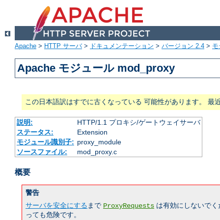
Apache
>
HTTP サーバ
>
ドキュメンテーション
>
バージョン 2.4
>
モ
Apache モジュール mod_proxy
この日本語訳はすでに古くなっている 可能性があります。 最
説明:
HTTP/1.1 プロキシ/ゲートウェイサーバ
ステータス:
Extension
モジュール識別子:
proxy_module
ソースファイル:
mod_proxy.c
概要
警告
サーバを安全にする
まで
は有効にしないでく
ProxyRequests
っても危険です。