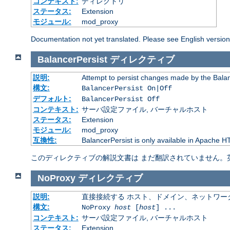
コンテキスト:
ディレクトリ
ステータス:
Extension
モジュール:
mod_proxy
Documentation not yet translated. Please see English versio
BalancerPersist
ディレクティブ
説明:
Attempt to persist changes made by the Bala
構文:
BalancerPersist On|Off
デフォルト:
BalancerPersist Off
コンテキスト:
サーバ設定ファイル, バーチャルホスト
ステータス:
Extension
モジュール:
mod_proxy
互換性:
BalancerPersist is only available in Apache H
このディレクティブの解説文書は まだ翻訳されていません。
NoProxy
ディレクティブ
説明:
直接接続する ホスト、ドメイン、ネットワー
構文:
NoProxy
host
[
host
] ...
コンテキスト:
サーバ設定ファイル, バーチャルホスト
ステータス:
Extension