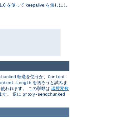
 を使って keepalive を無しにし
unked 転送を使うか、
Content-
を送ろうと試みま
ontent-Length
送も使われます。 この挙動は
環境変数
ます。 逆に
proxy-sendchunked