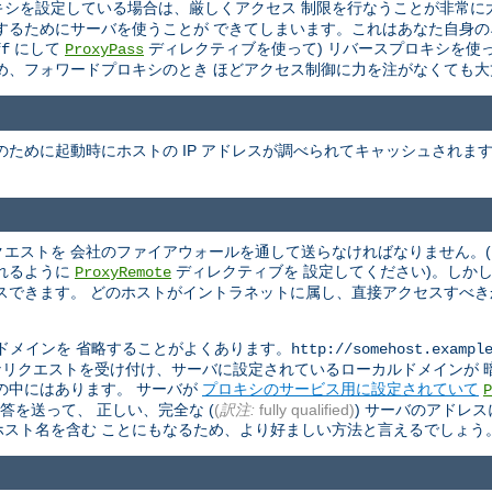
ロキシを設定している場合は、厳しくアクセス 制限を行なうことが非常
するためにサーバを使うことが できてしまいます。これはあなた自身
にして
ディレクティブを使って) リバースプロキシを使
ff
ProxyPass
め、フォワードプロキシのとき ほどアクセス制御に力を注がなくても大
ために起動時にホストの IP アドレスが調べられてキャッシュされま
リクエストを 会社のファイアウォールを通して送らなければなりません。
れるように
ディレクティブを 設定してください)。しか
ProxyRemote
スできます。 どのホストがイントラネットに属し、直接アクセスすべ
ドメインを 省略することがよくあります。
http://somehost.exampl
す。 このようなリクエストを受け付け、サーバに設定されているローカルドメイ
の中にはあります。 サーバが
プロキシのサービス用に設定されていて
P
答を送って、 正しい、完全な (
(
訳注:
fully qualified)
) サーバのアドレ
スト名を含む ことにもなるため、より好ましい方法と言えるでしょう