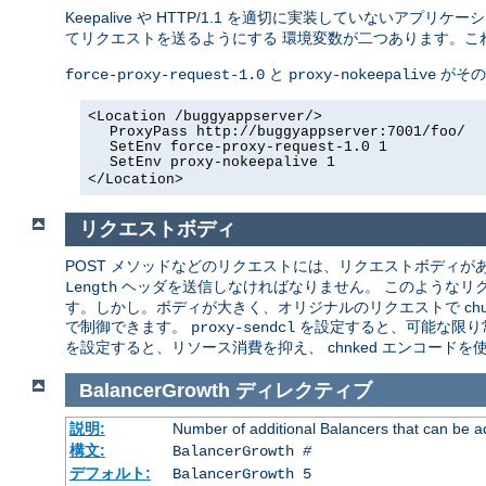
Keepalive や HTTP/1.1 を適切に実装していないアプリ
てリクエストを送るようにする 環境変数が二つあります。こ
と
がその
force-proxy-request-1.0
proxy-nokeepalive
<Location /buggyappserver/>
ProxyPass http://buggyappserver:7001/foo/
SetEnv force-proxy-request-1.0 1
SetEnv proxy-nokeepalive 1
</Location>
リクエストボディ
POST メソッドなどのリクエストには、リクエストボディがあり
ヘッダを送信しなければなりません。 このようなリ
Length
す。しかし。ボディが大きく、オリジナルのリクエストで chun
で制御できます。
を設定すると、可能な限り
proxy-sendcl
を設定すると、リソース消費を抑え、 chnked エンコード
BalancerGrowth
ディレクティブ
説明:
Number of additional Balancers that can be a
構文:
BalancerGrowth
#
デフォルト:
BalancerGrowth 5