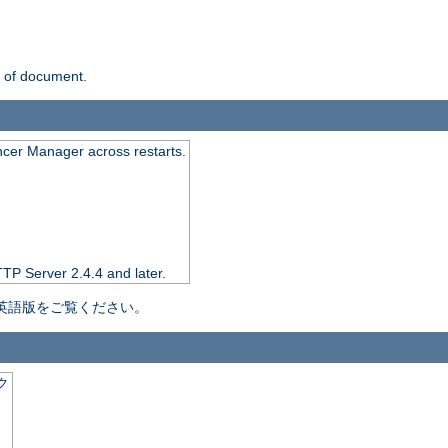
n of document.
ncer Manager across restarts.
TTP Server 2.4.4 and later.
英語版をご覧ください。
ク