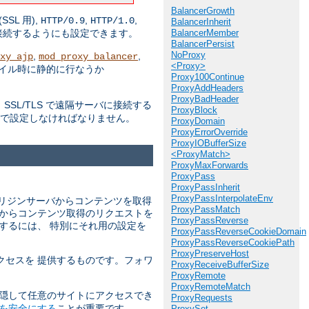
BalancerGrowth
(SSL 用),
,
,
HTTP/0.9
HTTP/1.0
BalancerInherit
BalancerMember
接続するようにも設定できます。
BalancerPersist
NoProxy
,
,
xy_ajp
mod_proxy_balancer
<Proxy>
パイル時に静的に行なうか
Proxy100Continue
ProxyAddHeaders
ProxyBadHeader
SL/TLS で遠隔サーバに接続する
ProxyBlock
んで設定しなければなりません。
ProxyDomain
ProxyErrorOverride
ProxyIOBufferSize
<ProxyMatch>
ProxyMaxForwards
ProxyPass
ProxyPassInherit
ProxyPassInterpolateEnv
リジンサーバからコンテンツを取得
ProxyPassMatch
バからコンテンツ取得のリクエストを
ProxyPassReverse
するには、 特別にそれ用の設定を
ProxyPassReverseCookieDomain
ProxyPassReverseCookiePath
ProxyPreserveHost
クセスを 提供するものです。フォワ
ProxyReceiveBufferSize
ProxyRemote
ProxyRemoteMatch
 隠して任意のサイトにアクセスでき
ProxyRequests
を安全にする
ことが重要です。
ProxySet